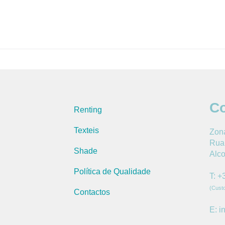
Co
Renting
Texteis
Zona
Rua 
Shade
Alc
Política de Qualidade
T: +
(Cust
Contactos
E: i