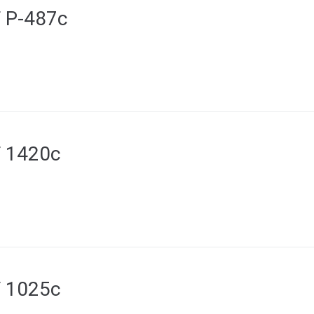
F P-487c
F 1420c
F 1025c