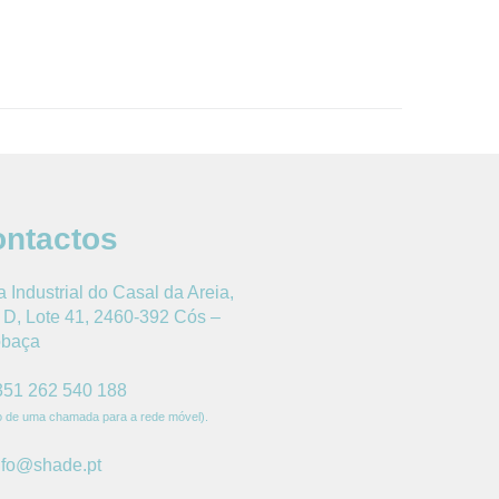
ntactos
 Industrial do Casal da Areia,
D, Lote 41, 2460-392 Cós –
obaça
351 262 540 188
o de uma chamada para a rede móvel).
nfo@shade.pt