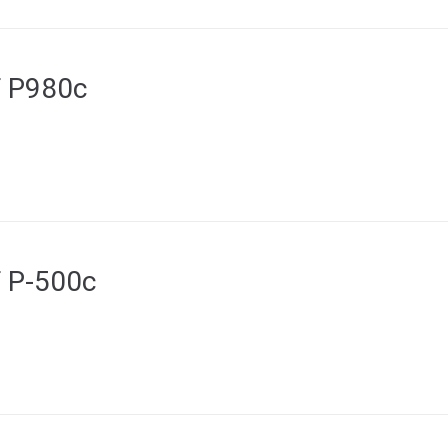
F P980c
F P-500c