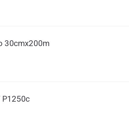
io 30cmx200m
F P1250c