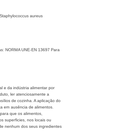
Staphylococcus aureus
as: NORMA UNE-EN 13697 Para
l e da indústria alimentar por
oduto, ler atenciosamente a
ílios de cozinha. A aplicação do
eita em ausência de alimentos.
para que os alimentos,
s superficies, nos locais ou
s de nenhum dos seus ingredientes