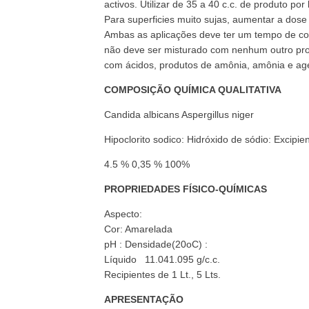
activos. Utilizar de 35 a 40 c.c. de produto por 
Para superficies muito sujas, aumentar a dose at
Ambas as aplicações deve ter um tempo de co
não deve ser misturado com nenhum outro produ
com ácidos, produtos de amônia, amônia e ag
COMPOSIÇÃO QUÍMICA QUALITATIVA
Candida albicans Aspergillus niger
Hipoclorito sodico: Hidróxido de sódio: Excipie
4.5 % 0,35 % 100%
PROPRIEDADES FÍSICO-QUÍMICAS
Aspecto:
Cor: Amarelada
pH : Densidade(20oC) :
Líquido 11.041.095 g/c.c.
Recipientes de 1 Lt., 5 Lts.
APRESENTAÇÃO