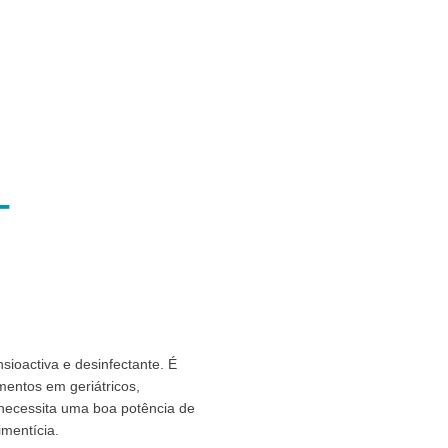
T
oactiva e desinfectante. É
mentos em geriátricos,
 necessita uma boa potência de
imentícia.