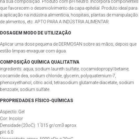
na sua composição. Produto com pH neutro. Incorpora componentes
que favorecem o desenvolvimento da capa epitelial. Produto ideal para
a aplicação na indústria alimentícia, hospitais, plantas de manipulação
de alimentos, etc. APTO PARA A INDÚSTRIA ALIMENTAR.
DOSAGEM MODO DE UTILIZAÇÃO
Aplicar uma dose pequena de DERMOSAN sobre as mãos, depois que
estão limpas enxaguar com água.
COMPOSIÇÃO QUÍMICA QUALITATIVA
ingredients: aqua, sodium laureth sulfate, cocamidopropyl betaine,
cocamide dea, sodium chloride, glycerin, polyquaternium-7,
phenoxyethanol, citric acid, tetrasodium glutamate diacetate, sodium
benzoate, sodium sulfate.
PROPRIEDADES FÍSICO-QUÍMICAS
Aspecto: Gel
Cor: Incolor
Densidade (20oC): 1 ́015 gr/cm3 aprox.
pH: 6.0