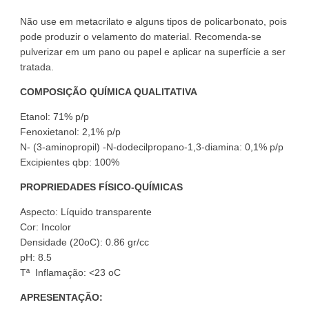
Não use em metacrilato e alguns tipos de policarbonato, pois
pode produzir o velamento do material. Recomenda-se
pulverizar em um pano ou papel e aplicar na superfície a ser
tratada.
COMPOSIÇÃO QUÍMICA QUALITATIVA
Etanol: 71% p/p
Fenoxietanol: 2,1% p/p
N- (3-aminopropil) -N-dodecilpropano-1,3-diamina: 0,1% p/p
Excipientes qbp: 100%
PROPRIEDADES FÍSICO-QUÍMICAS
Aspecto: Líquido transparente
Cor: Incolor
Densidade (20oC): 0.86 gr/cc
pH: 8.5
Tª Inflamação: <23 oC
APRESENTAÇÃO: