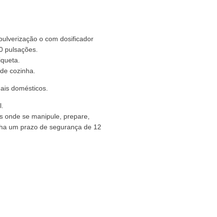
pulverização o com dosificador
 pulsações.
iqueta.
 de cozinha.
ais domésticos.
l.
ies onde se manipule, prepare,
ha um prazo de segurança de 12