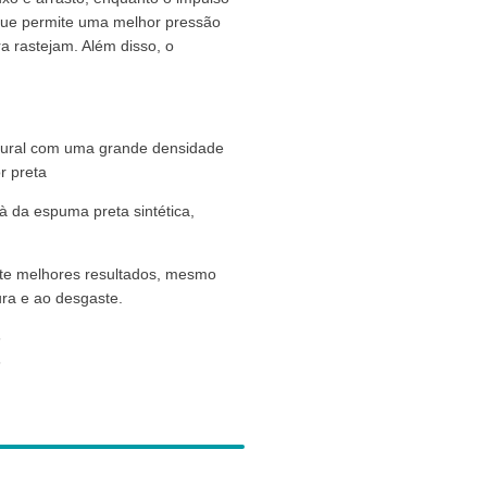
que permite uma melhor pressão
a rastejam. Além disso, o
atural com uma grande densidade
r preta
 à da espuma preta sintética,
ite melhores resultados, mesmo
ura e ao desgaste.
6
6