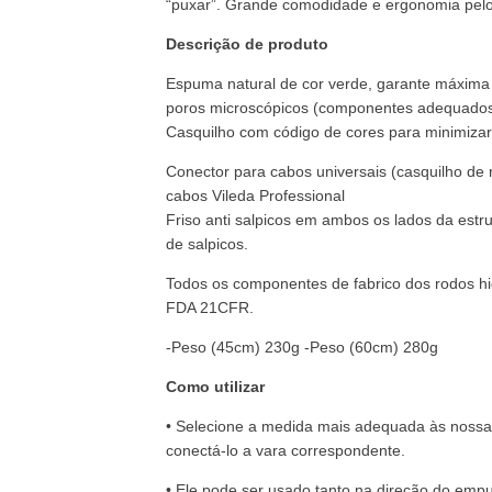
“puxar”. Grande comodidade e ergonomia pelo fa
Descrição de produto
Espuma natural de cor verde, garante máxima h
poros microscópicos (componentes adequados
Casquilho com código de cores para minimizar
Conector para cabos universais (casquilho de 
cabos Vileda Professional
Friso anti salpicos em ambos os lados da estru
de salpicos.
Todos os componentes de fabrico dos rodos h
FDA 21CFR.
-Peso (45cm) 230g -Peso (60cm) 280g
Como utilizar
• Selecione a medida mais adequada às noss
conectá-lo a vara correspondente.
• Ele pode ser usado tanto na direção do emp