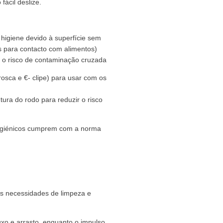
́cil deslize.
igiene devido à superfície sem
 para contacto com alimentos)
 o risco de contaminação cruzada
rosca e €- clipe) para usar com os
tura do rodo para reduzir o risco
igiénicos cumprem com a norma
as necessidades de limpeza e
uxo e arrasto, enquanto o impulso