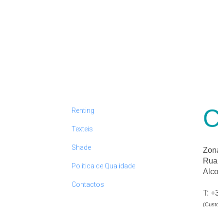
VOLTAR
C
Renting
Texteis
Shade
Zona
Rua 
Política de Qualidade
Alc
Contactos
T: +
(Cust