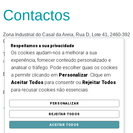
Contactos
Zona Industrial do Casal da Areia, Rua D, Lote 41, 2460-392
Cós – Alcobaça
Respeitamos a sua privacidade
Os cookies ajudam-nos a melhorar a sua
T: +351 262 540 188
experiência, fornecer conteúdo personalizado e
(Custo de uma chamada para a rede móvel).
analisar o tráfego. Pode escolher quais os cookies
E: info@shade.pt
a permitir clicando em
Personalizar
. Clique em
Aceitar Todos
para consentir ou
Rejeitar Todos
para recusar cookies não essenciais.
Powered by
PERSONALIZAR
REJEITAR TODOS
ACEITAR TODOS
Política de Privacidade
Termos e Condições